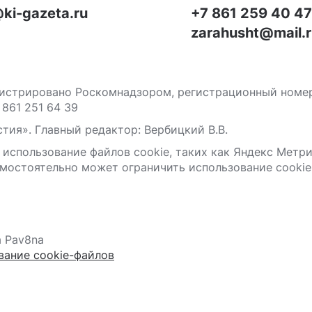
ki-gazeta.ru
+7 861 259 40 4
zarahusht@mail.
стрировано Роскомнадзором, регистрационный номер С
 861 251 64 39
тия». Главный редактор: Вербицкий В.В.
 использование файлов сооkіе, таких как Яндекс Метр
мостоятельно может ограничить использование сооkіе 
а Pav8na
вание cookie-файлов